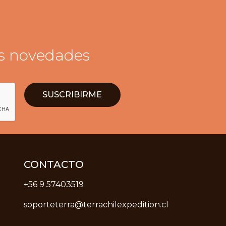
as novedades
CONTACTO
+56 9 57403519
soporteterra@terrachilexpedition.cl